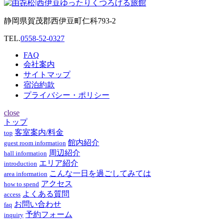
静岡県賀茂郡西伊豆町仁科793-2
TEL.
0558-52-0327
FAQ
会社案内
サイトマップ
宿泊約款
プライバシー・ポリシー
close
トップ
客室案内/料金
top
館内紹介
guest room information
周辺紹介
hall information
エリア紹介
introduction
こんな一日を過ごしてみては
area information
アクセス
how to spend
よくある質問
access
お問い合わせ
faq
予約フォーム
inquiry