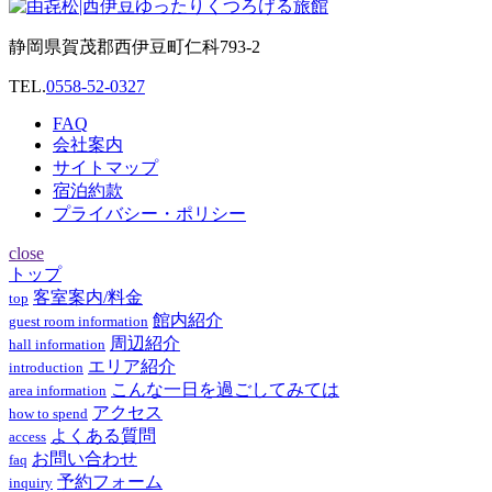
静岡県賀茂郡西伊豆町仁科793-2
TEL.
0558-52-0327
FAQ
会社案内
サイトマップ
宿泊約款
プライバシー・ポリシー
close
トップ
客室案内/料金
top
館内紹介
guest room information
周辺紹介
hall information
エリア紹介
introduction
こんな一日を過ごしてみては
area information
アクセス
how to spend
よくある質問
access
お問い合わせ
faq
予約フォーム
inquiry