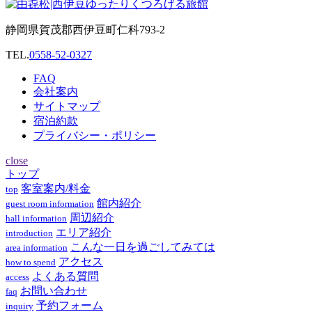
静岡県賀茂郡西伊豆町仁科793-2
TEL.
0558-52-0327
FAQ
会社案内
サイトマップ
宿泊約款
プライバシー・ポリシー
close
トップ
客室案内/料金
top
館内紹介
guest room information
周辺紹介
hall information
エリア紹介
introduction
こんな一日を過ごしてみては
area information
アクセス
how to spend
よくある質問
access
お問い合わせ
faq
予約フォーム
inquiry