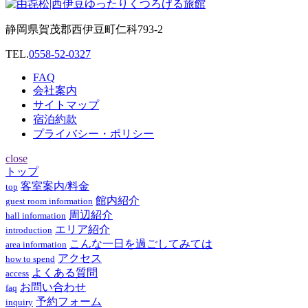
静岡県賀茂郡西伊豆町仁科793-2
TEL.
0558-52-0327
FAQ
会社案内
サイトマップ
宿泊約款
プライバシー・ポリシー
close
トップ
客室案内/料金
top
館内紹介
guest room information
周辺紹介
hall information
エリア紹介
introduction
こんな一日を過ごしてみては
area information
アクセス
how to spend
よくある質問
access
お問い合わせ
faq
予約フォーム
inquiry